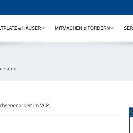
LTPLATZ & HÄUSER
MITMACHEN & FÖRDERN
SER
chsene
achsenenarbeit im VCP.