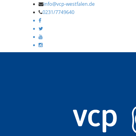
info@vcp-westfalen.de
0231/7749640