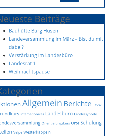
Neueste Beiträge
Bauhütte Burg Husen
Landeversammlung im März – Bist du mit
dabei?
Verstärkung im Landesbüro
Landesrat 1
Weihnachtspause
Kategorien
Allgemein
Berichte
ktionen
EKvW
Landesbüro
rundkurs
Internationales
Landessynode
Schulung
andesversammlung
Orte
Orientierungskurs
tellen
Westerkappeln
Velpe