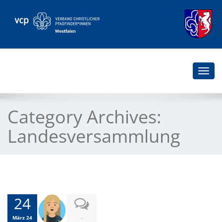
Togg
navi
Category Archives:
Landesversammlung
24
-
März 24