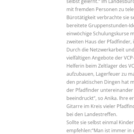
selbst gelernt.“ Im Landesbür
mit fremden Personen zu tele
Bürotätigkeit verbrachte sie s
bereitete Gruppenstunden-Ide
einwöchige Schulungskurse m
zweiten Haus der Pfadfinder, 
Durch die Netzwerkarbeit und 
vielfältigen Angebote der VCP-
Helferin beim Zeltlager des VC
aufzubauen, Lagerfeuer zu m
den praktischen Dingen hat m
der Pfadfinder untereinande
beeindruckt“, so Anika. Ihre 
Gitarre im Kreis vieler Pfadf
bei den Landestreffen.
Sollte sie selbst einmal Kind
empfehlen:“Man ist immer in de