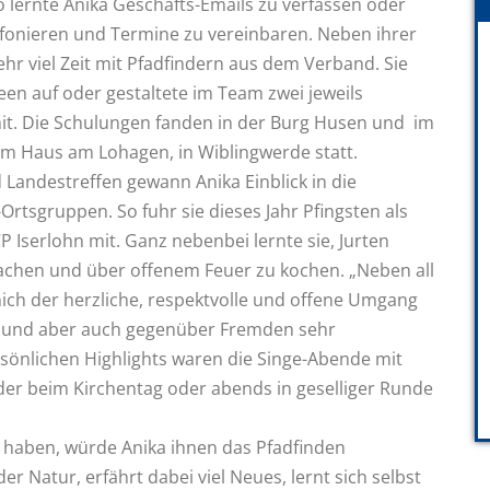
o lernte Anika Geschäfts-Emails zu verfassen oder
fonieren und Termine zu vereinbaren. Neben ihrer
ehr viel Zeit mit Pfadfindern aus dem Verband. Sie
en auf oder gestaltete im Team zwei jeweils
it. Die Schulungen fanden in der Burg Husen und im
im Haus am Lohagen, in Wiblingwerde statt.
Landestreffen gewann Anika Einblick in die
Ortsgruppen. So fuhr sie dieses Jahr Pfingsten als
P Iserlohn mit. Ganz nebenbei lernte sie, Jurten
achen und über offenem Feuer zu kochen. „Neben all
ich der herzliche, respektvolle und offene Umgang
r und aber auch gegenüber Fremden sehr
ersönlichen Highlights waren die Singe-Abende mit
inder beim Kirchentag oder abends in geselliger Runde
er haben, würde Anika ihnen das Pfadfinden
r Natur, erfährt dabei viel Neues, lernt sich selbst